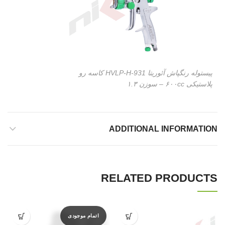
پیستوله رنگپاش آئوریتا HVLP-H-931 کاسه رو
پلاستیکی ۶۰۰cc – سوزن ۱.۳
ADDITIONAL INFORMATION
RELATED PRODUCTS
اتمام موجودی