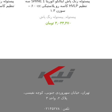
پیستوله رنگ پاش ایتالکو آئوریتا SHINE 1 سه
تنظیم HVLP کاسه رو پلاستیکی ۶۰۰cc –
تنظیم کاسه رو پل
سوزن ۱.۳
پ
پیستوله
,
پیستوله رنگ پاش
تومان
تهران، خیابان سهروردی جنوبی، کوچه نفیسی،
پلاک ۲، واحد ۳
تلفن : ۰۲۱۴۵۲۷۸