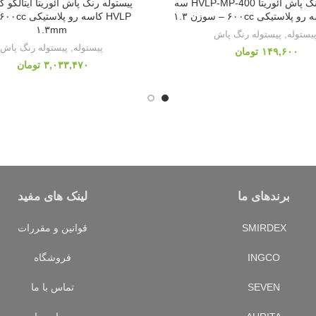
پیستوله رنگ پاش آئوریتا HVLP-MP-400 سه
استیکی ۶۰۰cc – سوزن ۱.۳
۱.۳mm
یستوله
,
پیستوله رنگ پاش
پیستوله
,
پیستوله رنگ پاش
تومان
تومان
برندهای ما
لینک های مفید
SMIRDEX
قوانین و مقررات
INGCO
فروشگاه
SEVEN
تماس با ما