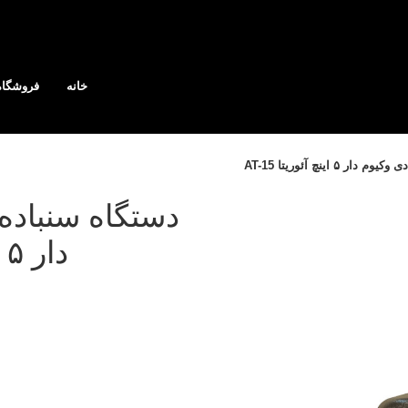
خانه
فروشگاه
 اینچ آئوریتا AT-15
دستگاه سنباده 
دار ۵ اینچ آئوریتا AT-15