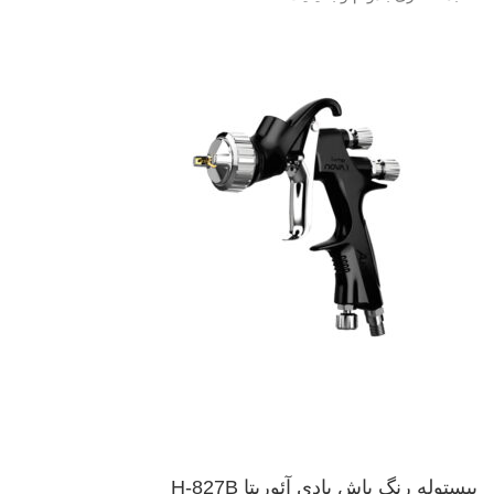
پیستوله رنگ پاش بادی آئوریتا H-827B