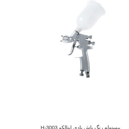
پیستوله رنگ پاش بادی ایتالکو H-3003